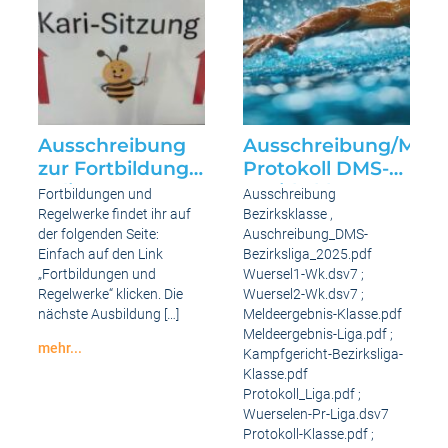
Ausschreibung
Ausschreibung/Meld
zur Fortbildung
Protokoll DMS-
online
Bezirksklasse
Fortbildungen und
Ausschreibung
und Bezirksliga
Regelwerke findet ihr auf
Bezirksklasse ,
für das
der folgenden Seite:
Auschreibung_DMS-
Einfach auf den Link
Bezirksliga_2025.pdf
Wettkampfjahr
„Fortbildungen und
Wuersel1-Wk.dsv7 ;
2025 am
Regelwerke“ klicken. Die
Wuersel2-Wk.dsv7 ;
07.02.26 in
nächste Ausbildung […]
Meldeergebnis-Klasse.pdf
Würselen
Meldeergebnis-Liga.pdf ;
mehr...
Kampfgericht-Bezirksliga-
Ausschreibung
Klasse.pdf
zur
Fortbildung
Protokoll_Liga.pdf ;
online
Wuerselen-Pr-Liga.dsv7
Protokoll-Klasse.pdf ;