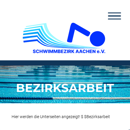
Zum
Inhalt
springen
BEZIRKSARBEIT
Hier werden die Unterseiten angezeigt! $ $Bezirksarbeit