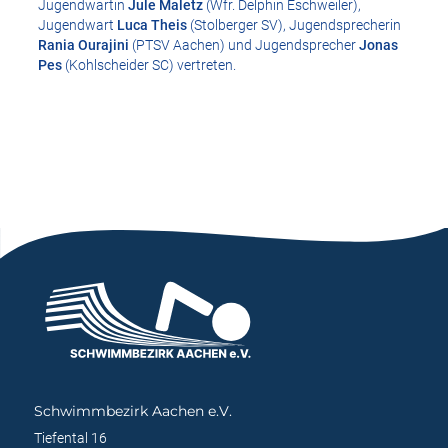
Jugendwartin
Jule Maletz
(Wfr. Delphin Eschweiler),
Jugendwart
Luca Theis
(Stolberger SV), Jugendsprecherin
Rania Ourajini
(PTSV Aachen) und Jugendsprecher
Jonas
Pes
(Kohlscheider SC) vertreten.
Schwimmbezirk Aachen e.V.
Tiefental 16