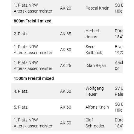
1. Platz NRW
SG Erkele
AK 20
Pascal Knein
Altersklassenmeister
Hückelho
800m Freistil mixed
Herbert
Dürener T
2. Platz
AK 65
Jonas
1847 e.V.
1. Platz NRW
Sven
Brander S
AK 50
Altersklassenmeister
Kielblock
1973 e.V.
1. Platz NRW
Aachener
AK 25
Dilan Bejan
Altersklassenmeister
06
1500m Freistil mixed
Wolfgang
SV Übach-
4. Platz
AK 60
Heuer
Palenberg
SG Erkele
5. Platz
AK 60
Alfons Knein
Hückelho
1. Platz NRW
Olaf
Dürener T
AK 50
Altersklassenmeister
Schroeder
1847 e.V.