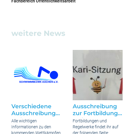
Fachbereich Öffentlichkeitsarbeit
weitere News
Verschiedene
Ausschreibung
Ausschreibungen
zur Fortbildung
online
online
Alle wichtigen
Fortbildungen und
Informationen zu den
Regelwerke findet ihr auf
kommenden Wettkämpfen
der folgenden Seite: