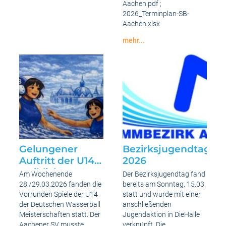
Aachen.pdf ;
Schwimmer*innen
des
2026_Terminplan-SB-
Jahres
Aachen.xlsx
2026
mehr...
Termine
Schwimmbezirk
Aachen
Gelungener
Bezirksjugendtag
Auftritt der U14
2026
weiblich
Am Wochenende
Der Bezirksjugendtag fand
Vorrunde
28./29.03.2026 fanden die
bereits am Sonntag, 15.03.
Gruppe 2 in
Vorrunden Spiele der U14
statt und wurde mit einer
der Deutschen Wasserball
anschließenden
Aachen bei den
Meisterschaften statt. Der
Jugendaktion in DieHalle
Deutschen
Aachener SV musste
verknüpft. Die