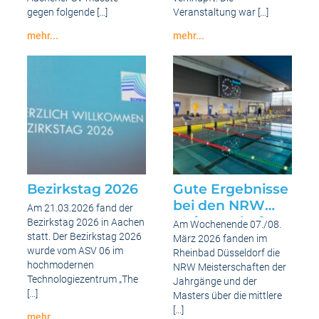
Wasserball
gegen folgende […]
Veranstaltung war […]
Meisterschaften
mehr...
mehr...
Gelungener
Bezirksjugendtag
Auftritt
2026
der
U14
weiblich
Vorrunde
Gruppe
2
in
Aachen
bei
den
Deutschen
Wasserball
Bezirkstag 2026
Gute Ergebnisse
Meisterschaften
bei den NRW
Am 21.03.2026 fand der
Meisterschaften
Bezirkstag 2026 in Aachen
Am Wochenende 07./08.
der Jahrgänge
statt. Der Bezirkstag 2026
März 2026 fanden im
wurde vom ASV 06 im
und Masters
Rheinbad Düsseldorf die
hochmodernen
NRW Meisterschaften der
Mittlere und
Technologiezentrum „The
Jahrgänge und der
Lange Strecke
[…]
Masters über die mittlere
[…]
mehr...