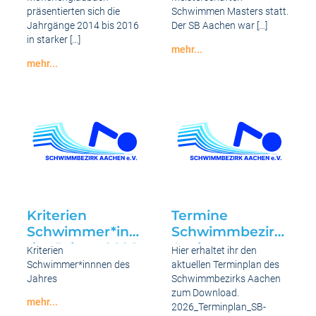
und
präsentierten sich die
Schwimmen Masters statt.
männlicham 09.
Jahrgänge 2014 bis 2016
Der SB Aachen war […]
– 10. Mai 2026 in
in starker […]
mehr...
Mönchengladbach
Starke
mehr...
Ergebnisse
Nordrhein-
bei
Westfälischer
den
Schwimm-
Niederländischen
Mehrkampfder
Meisterschaften
Jahrgänge
in
2014
Drachten
bis
2026
2016
weiblich
und
männlicham
09.
–
10.
Kriterien
Termine
Mai
Schwimmer*innen
Schwimmbezirk
2026
in
des Jahres 2026
Aachen
Kriterien
Hier erhaltet ihr den
Mönchengladbach
Schwimmer*innnen des
aktuellen Terminplan des
Jahres
Schwimmbezirks Aachen
zum Download.
mehr...
2026_Terminplan_SB-
Kriterien