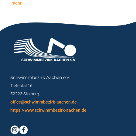
der
mehr...
BZM
40.
„Lange
Internationalen
Strecke“
Deutschen
2026
Meisterschaften
in
der
Erkelenz
Masters
„Lange
Strecken“
am
06.03.2026
-08.03.2026
Schwimmbezirk Aachen e.V.
Tiefental 16
52223 Stolberg
office@schwimmbezirk-aachen.de
https://www.schwimmbezirk-aachen.de