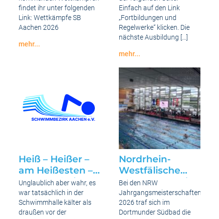
findet ihr unter folgenden
Einfach auf den Link
Link: Wettkämpfe SB
„Fortbildungen und
Aachen 2026
Regelwerke“ klicken. Die
nächste Ausbildung […]
mehr...
Verschiedene
mehr...
Ausschreibungen
Ausschreibung
online
zur
Fortbildung
online
Heiß – Heißer –
Nordrhein-
am Heißesten –
Westfälische
Top Ergebnisse
Jahrgangsmeistersc
Unglaublich aber wahr, es
Bei den NRW
bei der BZM
der Jahrgänge
war tatsächlich in der
Jahrgangsmeisterschaften
„Lange Bahn“ in
2008 bis 2013
Schwimmhalle kälter als
2026 traf sich im
draußen vor der
Dortmunder Südbad die
Düren am 26.06.
weiblich und