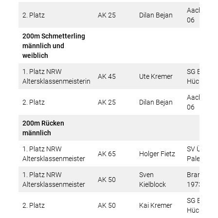
Aachener
2. Platz
AK 25
Dilan Bejan
06
200m Schmetterling
männlich und
weiblich
1. Platz NRW
SG Erkele
AK 45
Ute Kremer
Altersklassenmeisterin
Hückelho
Aachener
2. Platz
AK 25
Dilan Bejan
06
200m Rücken
männlich
1. Platz NRW
SV Übach-
AK 65
Holger Fietz
Altersklassenmeister
Palenberg
1. Platz NRW
Sven
Brander S
AK 50
Altersklassenmeister
Kielblock
1973 e.V.
SG Erkele
2. Platz
AK 50
Kai Kremer
Hückelho