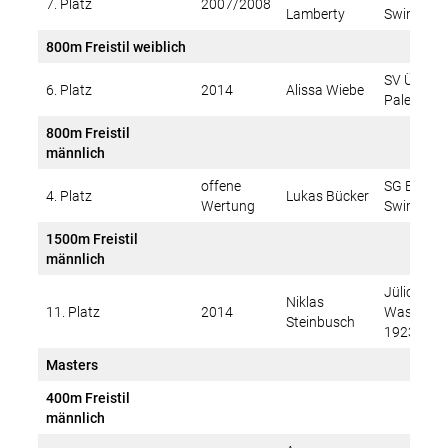
7. Platz
2007/2008
Lamberty
Swim Tea
800m Freistil weiblich
SV Übach-
6. Platz
2014
Alissa Wiebe
Palenberg
800m Freistil
männlich
offene
SG Euregi
4. Platz
Lukas Bücker
Wertung
Swim Tea
1500m Freistil
männlich
Jülicher
Niklas
11. Platz
2014
Wassersp
Steinbusch
1923 e.V.
Masters
400m Freistil
männlich