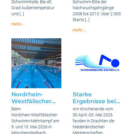
Schwimmhalle. Bei 40
Schwimm-Elite der
und 27.06.2026
männlich am 16.
Grad Außentemperatur
Nachwuchsjahrgänge
& 17.05.2026 in
und […]
2008 bis 2013. Über 2.300
Dortmund
Starts […]
mehr...
Heiß
mehr...
–
Nordrhein-
Heißer
Westfälische
–
Jahrgangsmeisterschaften
am
der
Heißesten
Jahrgänge
–
2008
Top
bis
Ergebnisse
2013
bei
weiblich
der
und
BZM
männlich
„Lange
am
Bahn“
16.
in
&
Nordrhein-
Starke
Düren
17.05.2026
Westfälischer
Ergebnisse bei
am
in
26.06.
Dortmund
Schwimm-
den
Beim
Am Wochenende vom
und
27.06.2026
Mehrkampfder
Niederländischen
Nordrhein‑Westfälischen
30.April -03. Mai 2026
Jahrgänge 2014
Meisterschaften
Schwimm‑Mehrkampf am
fanden in Drachten die
9. und 10. Mai 2026 in
Niederländischen
bis 2016 weiblich
in Drachten 2026
Mönchengladbach
Meisterschaften