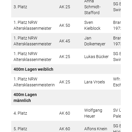
Anna
SG Euregi
3. Platz
AK 25
Schmidt-
Swim Tea
Stafford
1. Platz NRW
Sven
Brander S
AK 50
Altersklassenmeister
Kielblock
1973 e.V.
1. Platz NRW
Jan
Brander S
AK 45
Altersklassenmeister
Dolkemeyer
1973 e.V.
1. Platz NRW
SG Euregi
AK 25
Lukas Bücker
Altersklassenmeister
Swim Tea
400m Lagen weiblich
1. Platz NRW
Wfr.-Delph
AK 25
Lara Vroels
Altersklassenmeisterin
Eschweile
400m Lagen
männlich
Wolfgang
SV Übach-
4. Platz
AK 60
Heuer
Palenberg
SG Erkele
5. Platz
AK 60
Alfons Knein
Hückelho