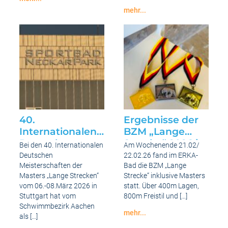
Bezirkstag
mehr...
2026
Gute
Ergebnisse
bei
den
NRW
Meisterschaften
der
Jahrgänge
und
Masters
Mittlere
und
Lange
Strecke
40.
Ergebnisse der
Internationalen
BZM „Lange
Deutschen
Strecke“ 2026 in
Bei den 40. Internationalen
Am Wochenende 21.02/
Meisterschaften
Erkelenz
Deutschen
22.02.26 fand im ERKA-
der Masters
Meisterschaften der
Bad die BZM „Lange
Masters „Lange Strecken“
Strecke“ inklusive Masters
„Lange
vom 06.-08.März 2026 in
statt. Über 400m Lagen,
Strecken“ am
Stuttgart hat vom
800m Freistil und […]
06.03.2026
Schwimmbezirk Aachen
-08.03.2026
mehr...
als […]
Ergebnisse