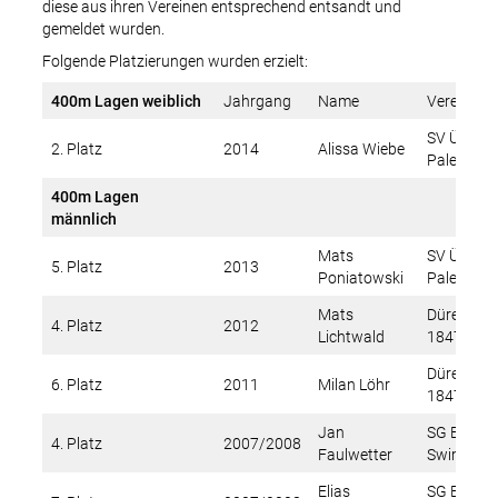
diese aus ihren Vereinen entsprechend entsandt und
gemeldet wurden.
Folgende Platzierungen wurden erzielt:
400m Lagen weiblich
Jahrgang
Name
Verein
SV Übach-
2. Platz
2014
Alissa Wiebe
Palenberg
400m Lagen
männlich
Mats
SV Übach-
5. Platz
2013
Poniatowski
Palenberg
Mats
Dürener T
4. Platz
2012
Lichtwald
1847 e.V.
Dürener T
6. Platz
2011
Milan Löhr
1847 e.V.
Jan
SG Euregi
4. Platz
2007/2008
Faulwetter
Swim Tea
Elias
SG Euregi