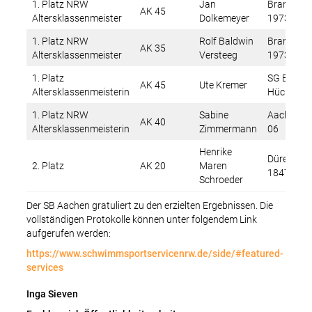
1. Platz NRW
Jan
Brander S
AK 45
Altersklassenmeister
Dolkemeyer
1973 e.V.
1. Platz NRW
Rolf Baldwin
Brander S
AK 35
Altersklassenmeister
Versteeg
1973 e.V.
1. Platz
SG Erkele
AK 45
Ute Kremer
Altersklassenmeisterin
Hückelho
1. Platz NRW
Sabine
Aachener
AK 40
Altersklassenmeisterin
Zimmermann
06
Henrike
Dürener T
2. Platz
AK 20
Maren
1847 e.V.
Schroeder
Der SB Aachen gratuliert zu den erzielten Ergebnissen. Die
vollständigen Protokolle können unter folgendem Link
aufgerufen werden:
https://www.schwimmsportservicenrw.de/side/#featured-
services
Inga Sieven