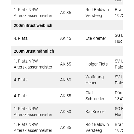
1. Platz NRW
Rolf Baldwin
Brander S
AK 35
Altersklassenmeister
Versteeg
1973 e.V.
200m Brust weiblich
SG Erkele
4. Platz
AK 45
Ute Kremer
Hückelho
200m Brust männlich
1. Platz NRW
SV Übach
AK 65
Holger Fiets
Altersklassenmeister
Palenberg
Wolfgang
SV Übach-
4. Platz
AK 60
Heuer
Palenberg
Olaf
Dürener T
4. Platz
AK 55
Schroeder
1847 e.V.
1. Platz NRW
SG Erkele
AK 50
Kai Kremer
Altersklassenmeister
Hückelho
1. Platz NRW
Rolf Baldwin
Brander S
AK 35
Altersklassenmeister
Versteeg
1973 e.V.